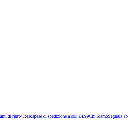
ti di ritiro/ Reso
spese di spedizione a soli €4,99
Chi Siamo
Segnala ab