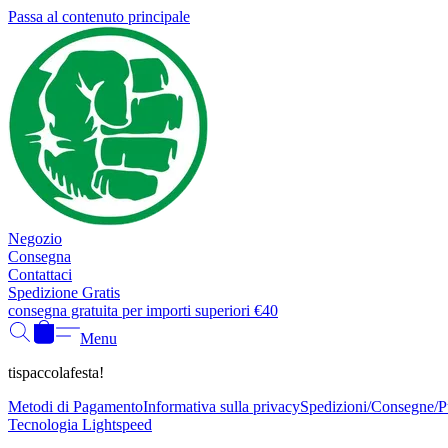
Passa al contenuto principale
Negozio
Consegna
Contattaci
Spedizione Gratis
consegna gratuita per importi superiori €40
Menu
tispaccolafesta!
Metodi di Pagamento
Informativa sulla privacy
Spedizioni/Consegne/Pun
Tecnologia Lightspeed